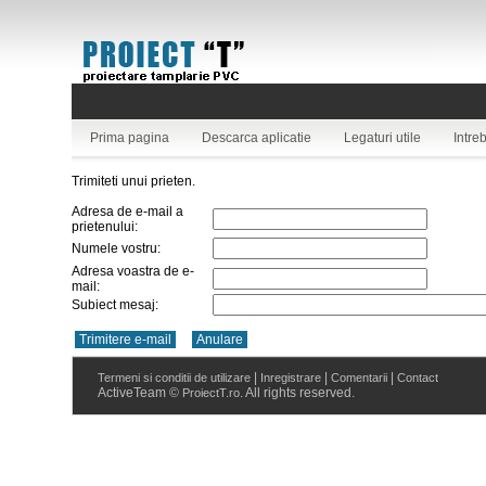
Prima pagina
Descarca aplicatie
Legaturi utile
Intre
Trimiteti unui prieten.
Adresa de e-mail a
prietenului:
Numele vostru:
Adresa voastra de e-
mail:
Subiect mesaj:
|
|
|
Termeni si conditii de utilizare
Inregistrare
Comentarii
Contact
ActiveTeam ©
. All rights reserved.
ProiectT.ro