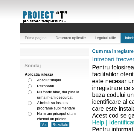
Prima pagina
Descarca aplicatie
Legaturi utile
Intre
Cum ma inregistr
Intrebari frecve
Sondaj
Pentru folosirea
facilitatilor ofer
Aplicatia ruleaza
este necesar u
Absolut simplu
Rezonabil
inregistrare ce
Nu foarte bine, dar pina la
baza codului un
urma m-am descurcat
identificare al c
A trebuit sa instalez
care este instala
programe suplimentare
Nu m-am priceput si am
Acest cod se g
chemat un prieten
Help | Identifica
Pentru informat