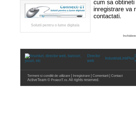
cum sa obtineti
inregistrare va
contactati.
Solutii pentru o lume digitala
Inchidere
Director
Industrial
LinkPlus
web
|
|
|
Termeni si conditii de utilizare
Inregistrare
Comentarii
Contact
ActiveTeam ©
. All rights reserved.
ProiectT.ro