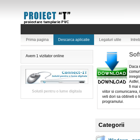
Prima pagina
Descarca aplicatie
Legaturi utile
Intre
Sof
Avem 1 vizitator online
Daca n
comuni
inregis
Astfel
fi mai
Solutii pentru o lume digitala
viitor si comunicarea, 
veti dori sa obtineti o l
programului.
Categorii