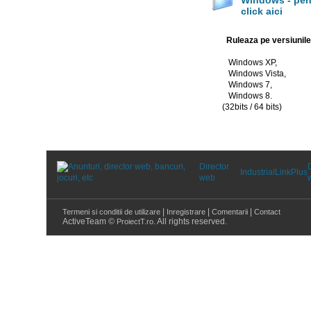
Windows - pen
click aici
Ruleaza pe versiunile
Windows XP,
Windows Vista,
Windows 7,
Windows 8.
(32bits / 64 bits)
Director
Industrial
LinkPlus
web
|
|
|
Termeni si conditii de utilizare
Inregistrare
Comentarii
Contact
ActiveTeam ©
. All rights reserved.
ProiectT.ro