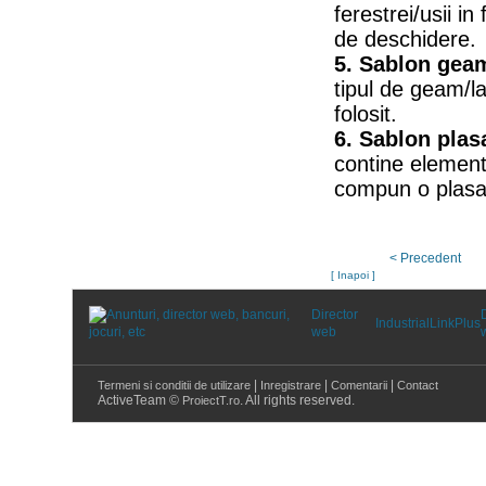
ferestrei/usii in 
de deschidere.
5. Sablon gea
tipul de geam/l
folosit.
6. Sablon plasa
contine element
compun o plasa 
< Precedent
[ Inapoi ]
Director
Industrial
LinkPlus
web
|
|
|
Termeni si conditii de utilizare
Inregistrare
Comentarii
Contact
ActiveTeam ©
. All rights reserved.
ProiectT.ro