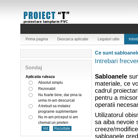
Prima pagina
Descarca aplicatie
Legaturi utile
Intre
Ce sunt sabloanel
Intrebari frecve
Sondaj
Sabloanele
sun
Aplicatia ruleaza
materiale, ce vor
Absolut simplu
Rezonabil
cadrul proiectar
Nu foarte bine, dar pina la
pentru a micso
urma m-am descurcat
operatii necesa
A trebuit sa instalez
programe suplimentare
Utilizatorul obis
Nu m-am priceput si am
sa aiba nevoie 
chemat un prieten
creeze/modifice,
sabloanele pred