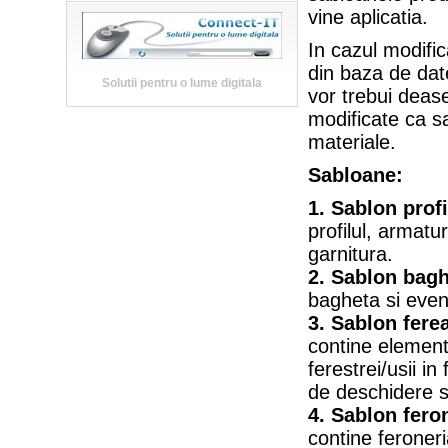
vine aplicatia.
In cazul modific
din baza de dat
Solutii pentru o lume digitala
vor trebui dea
modificate ca sa
materiale.
Sabloane:
1. Sablon profi
profilul, armatu
garnitura.
2. Sablon bagh
bagheta si even
3. Sablon fere
contine elemen
ferestrei/usii in 
de deschidere s
4. Sablon fero
contine feroner