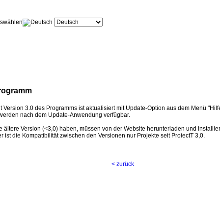
swählen
rogramm
t
Version 3.0
des Programms
ist
aktualisiert
mit
Update
-Option aus
dem
Menü "Hilf
werden
nach dem
Update
-Anwendung verfügbar.
e
ältere
Version
(
<
3,0
)
haben, müssen
von der Website
herunterladen und installie
er
ist die Kompatibilität
zwischen den Versionen
nur
Projekte
seit
ProiectT
3,0
.
< zurück